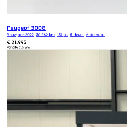
Peugeot 3008
Bouwjaar 2022
30.862 km
131 pk
5 deurs
Automaat
€ 21.995
Vanaf
€316
p/m