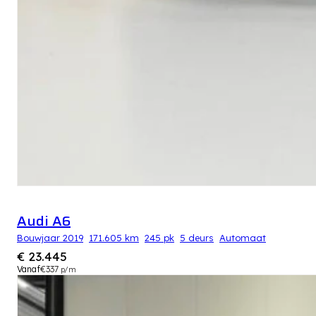
Audi A6
Bouwjaar 2019
171.605 km
245 pk
5 deurs
Automaat
€ 23.445
Vanaf
€337
p/m