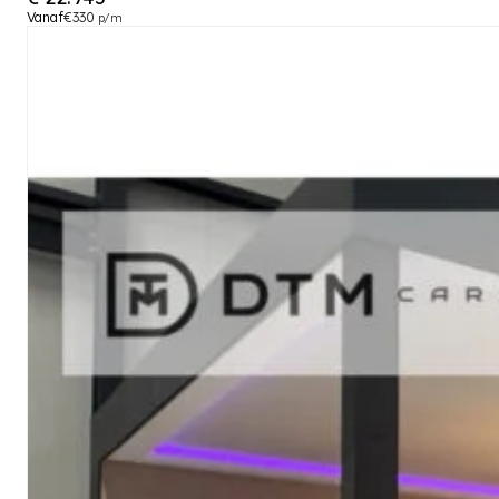
Vanaf
€330
p/m