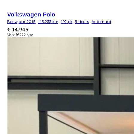
Volkswagen Polo
Bouwjaar 2015
115.233 km
192 pk
5 deurs
Automaat
€ 14.945
Vanaf
€222
p/m