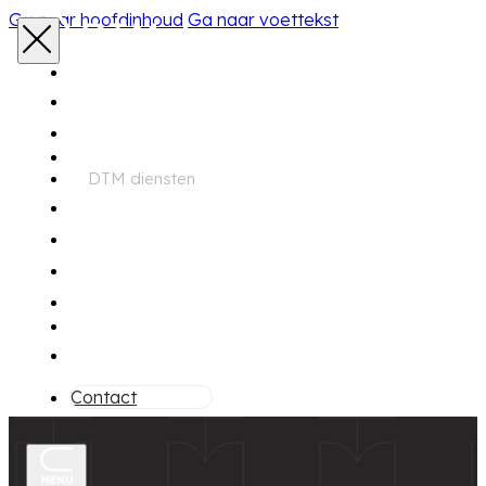
Ga naar hoofdinhoud
Ga naar voettekst
Home
Aanbod
DTM diensten
Zoekservice
Financiering
Garantie
Onderhoud
Over ons
Contact