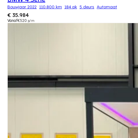
Bouwjaar 2022
110.800 km
184 pk
5 deurs
Automaat
€ 35.984
Vanaf
€520
p/m