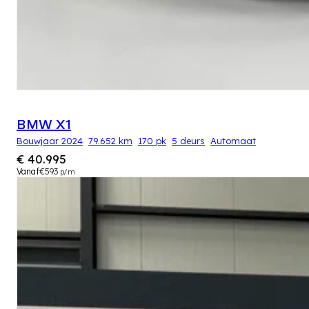
BMW X1
Bouwjaar 2024
79.652 km
170 pk
5 deurs
Automaat
€ 40.995
Vanaf
€593
p/m