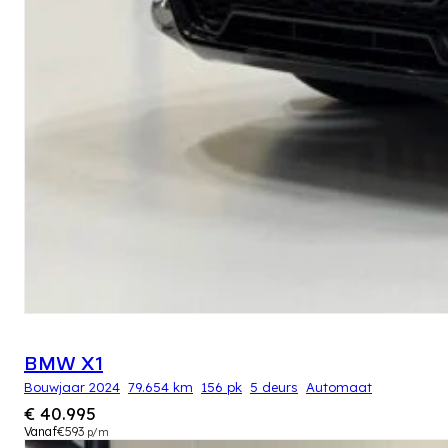
BMW X1
Bouwjaar 2024
79.654 km
156 pk
5 deurs
Automaat
€ 40.995
Vanaf
€593
p/m