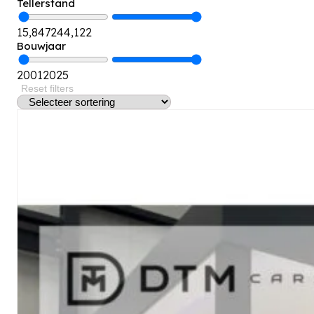
Tellerstand
15,847
244,122
Bouwjaar
2001
2025
Reset filters