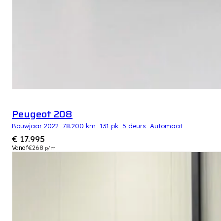
Peugeot 208
Bouwjaar 2022
78.200 km
131 pk
5 deurs
Automaat
€ 17.995
Vanaf
€268
p/m