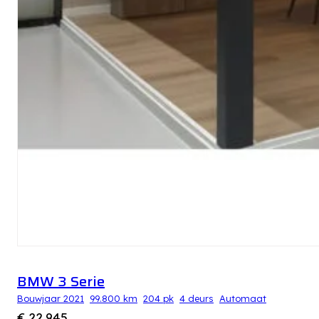
BMW 3 Serie
Bouwjaar 2021
99.800 km
204 pk
4 deurs
Automaat
€ 22.945