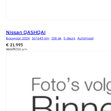
Nissan QASHQAI
Bouwjaar 2024
167.645 km
158 pk
5 deurs
Automaat
€ 21.995
Vanaf
€316
p/m