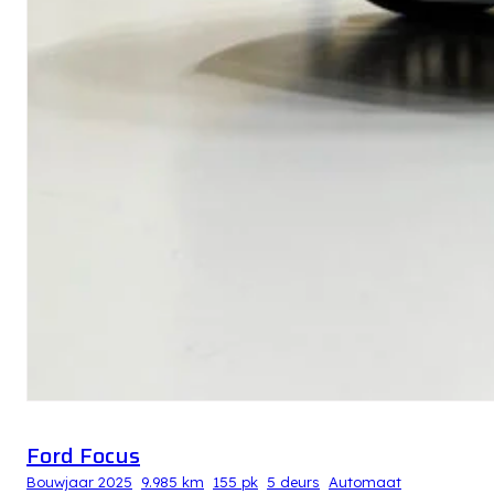
Ford Focus
Bouwjaar 2025
9.985 km
155 pk
5 deurs
Automaat