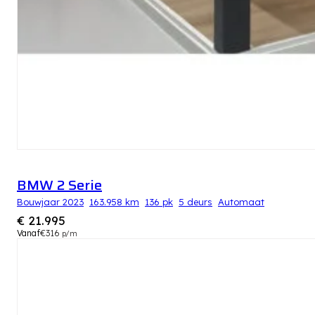
BMW 2 Serie
Bouwjaar 2023
163.958 km
136 pk
5 deurs
Automaat
€ 21.995
Vanaf
€316
p/m