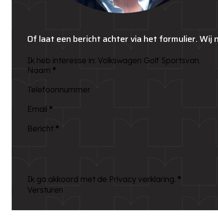
Of laat een bericht achter via het formulier. Wij
Ik heb interesse in: Volkswagen Golf Sportsvan.
Naam
*
Telefoonnummer
Email
*
Bericht
*
Ik ga akkoord met de Privacy verklaring.
*
Versturen