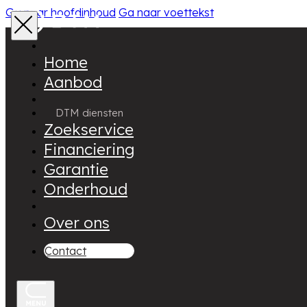
Ga naar hoofdinhoud
Ga naar voettekst
Home
Aanbod
DTM diensten
Zoekservice
Financiering
Garantie
Onderhoud
Over ons
Contact