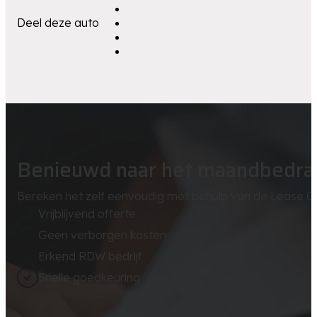
Deel deze auto
Benieuwd naar het maandbedra
Bereken het zelf eenvoudig met behulp van de Lease Ca
Vrijblijvend offerte
Geen verborgen kosten
Erkend RDW bedrijf
Snelle goedkeuring