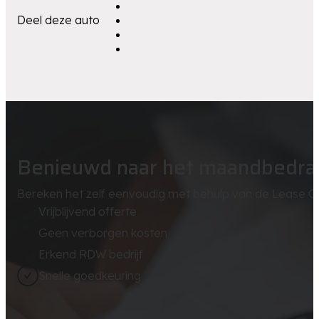
Deel deze auto
Benieuwd naar het maandbedra
Bereken het zelf eenvoudig met behulp van de Lease Ca
Vrijblijvend offerte
Geen verborgen kosten
Erkend RDW bedrijf
Snelle goedkeuring