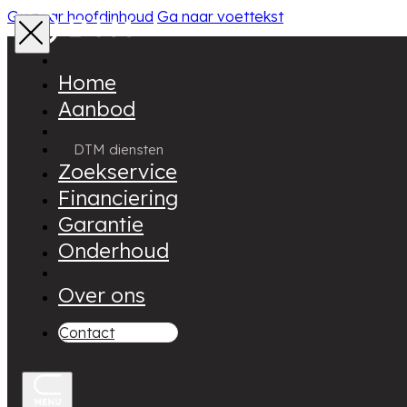
Ga naar hoofdinhoud
Ga naar voettekst
Home
Aanbod
DTM diensten
Zoekservice
Financiering
Garantie
Onderhoud
Over ons
Contact