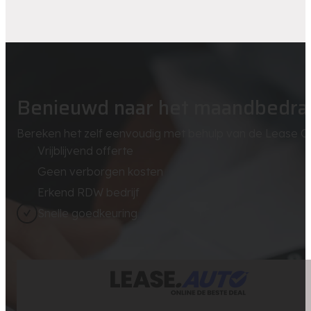
Benieuwd naar het maandbedra
Bereken het zelf eenvoudig met behulp van de Lease Ca
Vrijblijvend offerte
Geen verborgen kosten
Erkend RDW bedrijf
Snelle goedkeuring