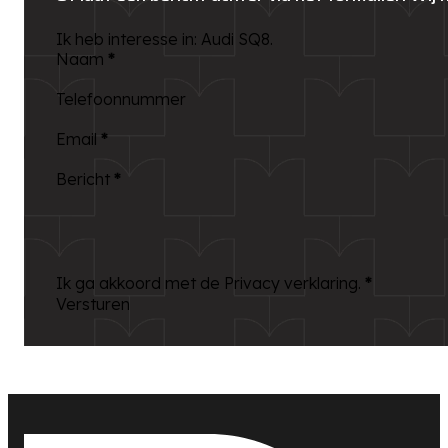
Ik heb interesse in: Audi SQ8.
Naam
*
Telefoonnummer
Email
*
Bericht
*
Ik ga akkoord met de Privacy verklaring.
*
Versturen