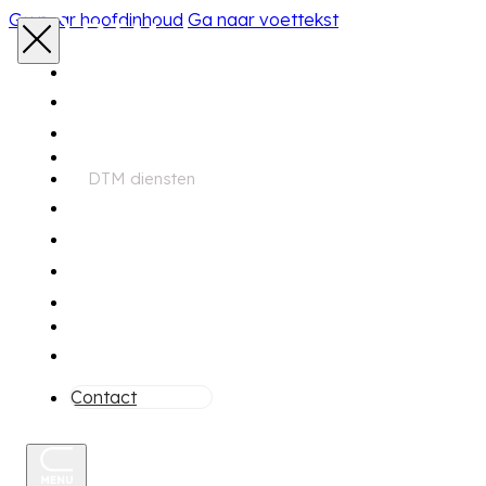
Ga naar hoofdinhoud
Ga naar voettekst
Home
Aanbod
DTM diensten
Zoekservice
Financiering
Garantie
Onderhoud
Over ons
Contact