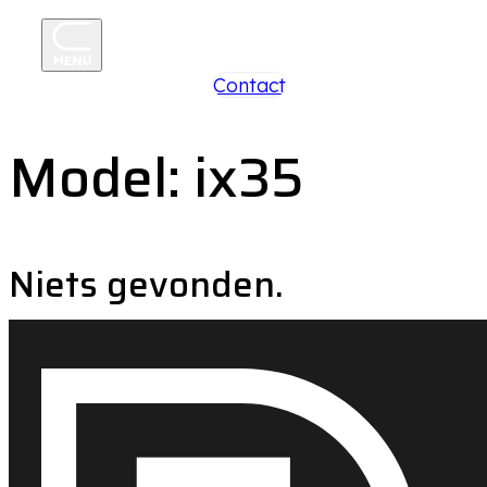
+31 85 250 26 96
Contact
Model:
ix35
Niets gevonden.