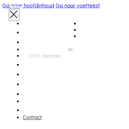
Ga naar hoofdinhoud
Ga naar voettekst
Aanbod
Home
Diensten
Over ons
Aanbod
DTM diensten
Zoekservice
Financiering
Garantie
Onderhoud
Over ons
Contact