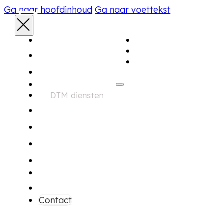
Ga naar hoofdinhoud
Ga naar voettekst
Aanbod
Home
Diensten
Over ons
Aanbod
DTM diensten
Zoekservice
Financiering
Garantie
Onderhoud
Over ons
Contact