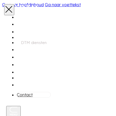
Ga naar hoofdinhoud
Ga naar voettekst
Home
Aanbod
DTM diensten
Zoekservice
Financiering
Garantie
Onderhoud
Over ons
Contact