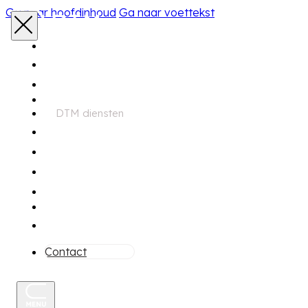
Ga naar hoofdinhoud
Ga naar voettekst
Home
Aanbod
DTM diensten
Zoekservice
Financiering
Garantie
Onderhoud
Over ons
Contact