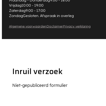
Maandag - Donderdag
9:00 - 18:00
Vrijdag
10:00 - 19:00
Zaterdag
9:00 - 17:00
Zondag
Gesloten. Afspraak in overleg
Algemene voorwaarden
Disclaimer
Privacy verklaring
Inruil verzoek
Niet-gepubliceerd formulier