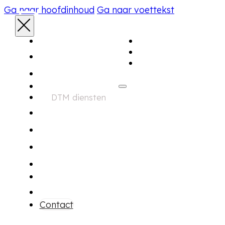
Ga naar hoofdinhoud
Ga naar voettekst
Aanbod
Home
Diensten
Over ons
Aanbod
DTM diensten
Zoekservice
Financiering
Garantie
Onderhoud
Over ons
Contact