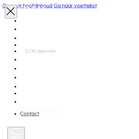
Ga naar hoofdinhoud
Ga naar voettekst
Home
Aanbod
DTM diensten
Zoekservice
Financiering
Garantie
Onderhoud
Over ons
Contact