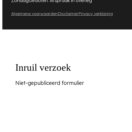
Zondag
Gesloten. Afspraak in overleg
Algemene voorwaarden
Disclaimer
Privacy verklaring
Inruil verzoek
Niet-gepubliceerd formulier