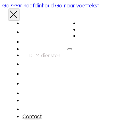
Ga naar hoofdinhoud
Ga naar voettekst
Aanbod
Home
Diensten
Over ons
Aanbod
DTM diensten
Zoekservice
Financiering
Garantie
Onderhoud
Over ons
Contact