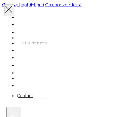
Ga naar hoofdinhoud
Ga naar voettekst
Home
Aanbod
DTM diensten
Zoekservice
Financiering
Garantie
Onderhoud
Over ons
Contact