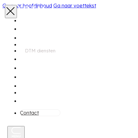
Ga naar hoofdinhoud
Ga naar voettekst
Home
Aanbod
DTM diensten
Zoekservice
Financiering
Garantie
Onderhoud
Over ons
Contact